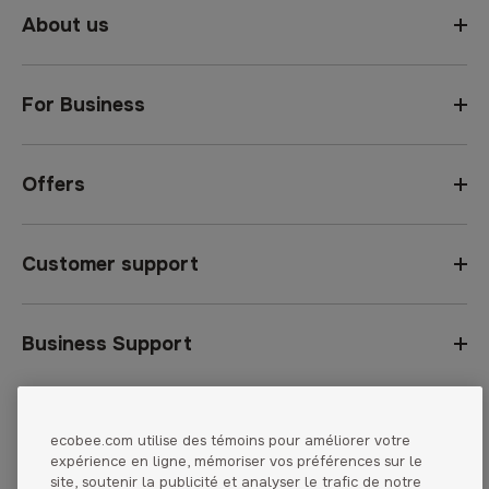
About us
For Business
Offers
Customer support
Business Support
Pays :
United States
ecobee.com utilise des témoins pour améliorer votre
Privacy Notice
expérience en ligne, mémoriser vos préférences sur le
Canada
site, soutenir la publicité et analyser le trafic de notre