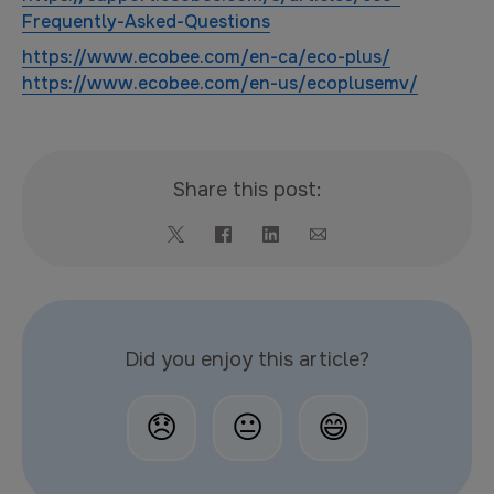
Frequently-Asked-Questions
https://www.ecobee.com/en-ca/eco-plus/
https://www.ecobee.com/en-us/ecoplusemv/
Share this post:
Did you enjoy this article?
😞
😐
😄