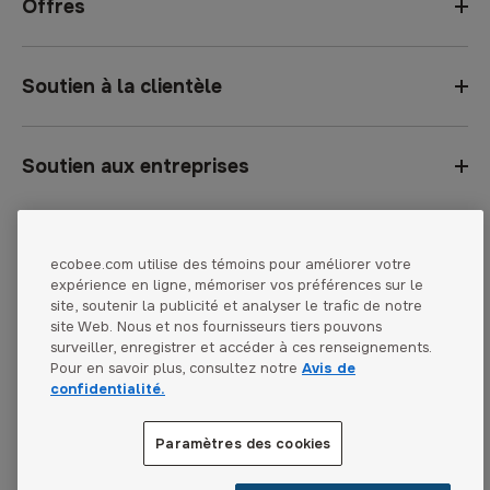
Offres
Soutien à la clientèle
Soutien aux entreprises
Pays :
United States
ecobee.com utilise des témoins pour améliorer votre
Avis de confidentialité
expérience en ligne, mémoriser vos préférences sur le
Canada
site, soutenir la publicité et analyser le trafic de notre
Conditions du revendeur
site Web. Nous et nos fournisseurs tiers pouvons
Canada (Français)
surveiller, enregistrer et accéder à ces renseignements.
Conditions de vente
Pour en savoir plus, consultez notre
Avis de
confidentialité.
Accessibilité
Paramètres des cookies
Paramètres des cookies