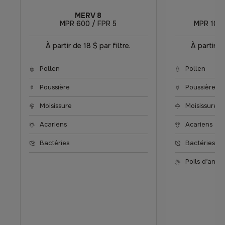
MERV 8
M
MPR 600 / FPR 5
MPR 1000
À partir de 18 $ par filtre.
À partir de
Pollen
Pollen
Poussière
Poussière
Moisissure
Moisissure
Acariens
Acariens
Bactéries
Bactéries
Poils d’ani