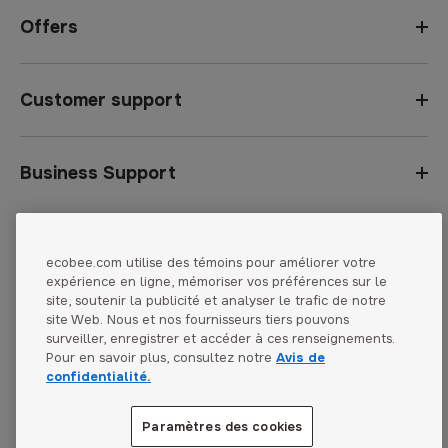
Offers
Customer support
Business Support
Pays :
United States
ecobee.com utilise des témoins pour améliorer votre
Privacy Notice
expérience en ligne, mémoriser vos préférences sur le
Canada
site, soutenir la publicité et analyser le trafic de notre
Reseller Terms
site Web. Nous et nos fournisseurs tiers pouvons
Canada (Français)
surveiller, enregistrer et accéder à ces renseignements.
Terms of Sale
Pour en savoir plus, consultez notre
Avis de
confidentialité.
Accessibility
Paramètres des cookies
Paramètres des cookies