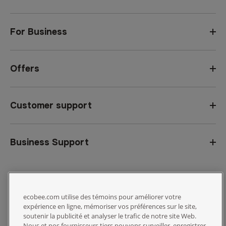
For Business
Offers
Customer support
Business Support
Pays :
United States
Privacy Notice
ecobee.com utilise des témoins pour améliorer votre
Canada
expérience en ligne, mémoriser vos préférences sur le site,
Reseller Terms
soutenir la publicité et analyser le trafic de notre site Web.
Canada (Français)
Nous et nos fournisseurs tiers pouvons surveiller, enregistrer