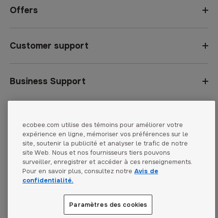
Offers
Customer support
Business Support
Pays :
United States
ecobee.com utilise des témoins pour améliorer votre
Privacy Notice
expérience en ligne, mémoriser vos préférences sur le
Canada
site, soutenir la publicité et analyser le trafic de notre
Reseller Terms
site Web. Nous et nos fournisseurs tiers pouvons
Canada (Français)
surveiller, enregistrer et accéder à ces renseignements.
Terms of Sale
Pour en savoir plus, consultez notre
Avis de
confidentialité.
Accessibility
Paramètres des cookies
Paramètres des cookies